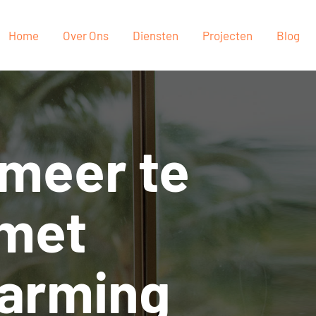
Home
Over Ons
Diensten
Projecten
Blog
 meer te
 met
arming